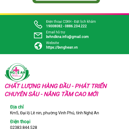
Điện thoại CSKH - Đặt lịch khám
19008082 - 0886.234.222
Email hỗ trợ
bvhndkna.info@gmail.com
Website
https://bvnghean.vn
CHẤT LƯỢNG HÀNG ĐẦU - PHÁT TRIỂN
CHUYÊN SÂU - NÂNG TẦM CAO MỚI
Địa chỉ
Km5, Đại lộ Lê nin, phường Vinh Phú, tỉnh Nghệ An
Điện thoại
02383.844.528