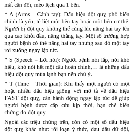
mất cân đối, méo lệch qua 1 bên.
* A (Arms – Cánh tay): Dấu hiệu đột quỵ phổ biến
chính là yếu, tê liệt một bên tay hoặc một bên cơ thể.
Người bị đột quỵ không thể cùng lúc nâng hai tay lên
qua cao khỏi đầu, nâng thẳng tay. Một số trường hợp
người bệnh có thể nâng hai tay nhưng sau đó một tay
rơi xuống ngay lập tức.
* S (Speech – Lời nói): Người bệnh nói lắp, nói khó
hiểu, khó nói hết một câu hoàn chỉnh,… là những dấu
hiệu đột quỵ mùa lạnh bạn nên chú ý.
* T (Time – Thời gian): Khi thấy một người có một
hoặc nhiều dấu hiệu giống với mô tả về dấu hiệu
FAST đột quỵ, cần hành động ngay lập tức để giúp
người bệnh được cấp cứu kịp thời, hạn chế biến
chứng do đột quỵ.
Ngoài các triệu chứng trên, còn có một số dấu hiệu
đột quỵ khác như: rối loạn ý thức, đau đầu dữ dội,