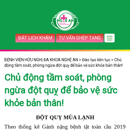
ĐẶT LỊCH KHÁM
TƯ VẤN GHÉP TẠNG
BỆNH VIỆN HỮU NGHỊ ĐA KHOA NGHỆ AN
>
Đào tạo liên tục
>
Chủ
động tầm soát, phòng ngừa đột quỵ để bảo vệ sức khỏe bản thân!
Chủ động tầm soát, phòng
ngừa đột quỵ để bảo vệ sức
khỏe bản thân!
ĐỘT
QUỴ MÙA LẠNH
Theo thống kê Gánh nặng bệnh tật toàn cầu 2019