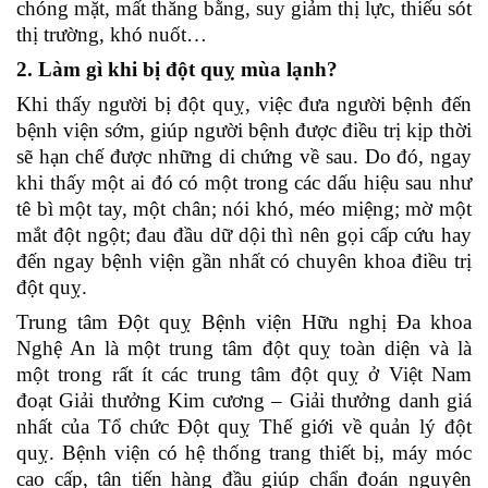
chóng mặt, mất thăng bằng, suy giảm thị lực, thiếu sót
thị trường, khó nuốt…
2. Làm gì khi bị đột quỵ mùa lạnh?
Khi thấy người bị đột quỵ, việc đưa người bệnh đến
bệnh viện sớm, giúp người bệnh được điều trị kịp thời
sẽ hạn chế được những di chứng về sau. Do đó, ngay
khi thấy một ai đó có một trong các dấu hiệu sau như
tê bì một tay, một chân; nói khó, méo miệng; mờ một
mắt đột ngột; đau đầu dữ dội thì nên gọi cấp cứu hay
đến ngay bệnh viện gần nhất có chuyên khoa điều trị
đột quỵ.
Trung tâm Đột quỵ Bệnh viện Hữu nghị Đa khoa
Nghệ An là một trung tâm đột quỵ toàn diện và là
một trong rất ít các trung tâm đột quỵ ở Việt Nam
đoạt Giải thưởng Kim cương – Giải thưởng danh giá
nhất của Tổ chức Đột quỵ Thế giới về quản lý đột
quỵ. Bệnh viện có hệ thống trang thiết bị, máy móc
cao cấp, tân tiến hàng đầu giúp chẩn đoán nguyên