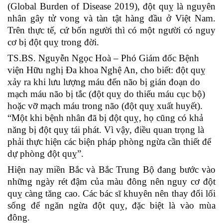
(Global Burden of Disease 2019), đột quỵ là nguyên
nhân gây tử vong và tàn tật hàng đầu ở Việt Nam.
Trên thực tế, cứ bốn người thì có một người có nguy
cơ bị đột quỵ trong đời.
TS.BS. Nguyễn Ngọc Hoà – Phó Giám đốc Bệnh
viện Hữu nghị Đa khoa Nghệ An, cho biết: đột quỵ
xảy ra khi lưu lượng máu đến não bị gián đoạn do
mạch máu não bị tắc (đột quỵ do thiếu máu cục bộ)
hoặc vỡ mạch máu trong não (đột quỵ xuất huyết).
“Một khi bệnh nhân đã bị đột quỵ, họ cũng có khả
năng bị đột quỵ tái phát. Vì vậy, điều quan trọng là
phải thực hiện các biện pháp phòng ngừa cần thiết để
dự phòng đột quỵ”.
Hiện nay miền Bắc và Bắc Trung Bộ đang bước vào
những ngày rét đậm của màu đông nên nguy cơ đột
quỵ càng tăng cao. Các bác sĩ khuyên nên thay đổi lối
sống để ngăn ngừa đột quỵ, đặc biệt là vào mùa
đông.