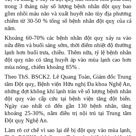
trong 3 tháng này số lượng bệnh nhân đột quỵ bao
gồm nhồi máu não và xuất huyết não tùy địa phương
chiếm từ 30-50 % tổng số bệnh nhân đột quỵ của cả
năm.
Khoảng 60-70% các bệnh nhân đột quỵ xảy ra vào
nửa đêm và buổi sáng sớm, thời điểm nhiệt độ thường
lạnh hơn buổi trưa, chiều. Thêm nữa, tỷ lệ bệnh nhân
đột quỵ não có tăng huyết áp vào mùa lạnh cao hơn
mùa nóng, chiếm khoảng 85% .
Theo ThS. BSCK2. Lê Quang Toàn, Giám đốc Trung
tâm Đột quỵ, Bệnh viện Hữu nghị Đa khoa Nghệ An,
những đợt không khí lạnh tràn về số lượng bệnh nhân
đột quỵ vào cấp cứu tại bệnh viện tăng đột biến.
Ngày cao nhất có đến gần 130 bệnh nhân, tăng
khoảng 25-30%, nằm điều trị nội trú tại Trung tâm
Đột quỵ Nghệ An.
Làm rõ cơ chế vì sao lại dễ bị đột quỵ vào mùa lạnh,