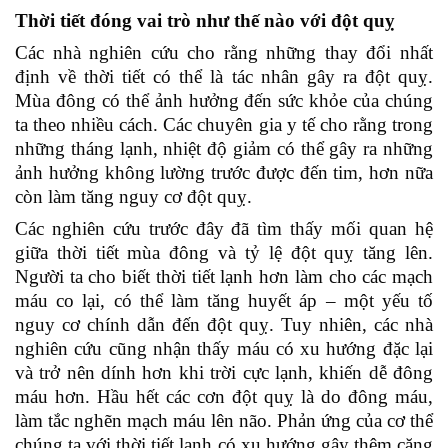
Thời tiết đóng vai trò như thế nào
với đột quỵ
Các nhà nghiên cứu cho rằng những thay đổi nhất
định về thời tiết có thể là tác nhân gây ra đột quỵ.
Mùa đông có thể ảnh hưởng đến sức khỏe của chúng
ta theo nhiều cách. Các chuyên gia y tế cho rằng trong
những tháng lạnh, nhiệt độ giảm có thể gây ra những
ảnh hưởng không lường trước được đến tim, hơn nữa
còn làm tăng nguy cơ đột quỵ.
Các nghiên cứu trước đây đã tìm thấy mối quan hệ
giữa thời tiết mùa đông và tỷ lệ đột quỵ tăng lên.
Người ta cho biết thời tiết lạnh hơn làm cho các mạch
máu co lại, có thể làm tăng huyết áp – một yếu tố
nguy cơ chính dẫn đến đột quỵ. Tuy nhiên, các nhà
nghiên cứu cũng nhận thấy máu có xu hướng đặc lại
và trở nên dính hơn khi trời cực lạnh, khiến dễ đông
máu hơn. Hầu hết các cơn đột quỵ là do đông máu,
làm tắc nghẽn mạch máu lên não. Phản ứng của cơ thể
chúng ta với thời tiết lạnh có xu hướng gây thêm căng