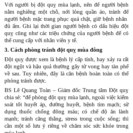
Với người bị đột quỵ mùa lạnh, nên để người bệnh
nằm nghiêng một chỗ, nới lỏng quần áo, tránh để
người bệnh mặc trang phục quá chật, giữ bệnh nhân
đủ ấm. Ghi lại thời gian người bệnh có dấu hiệu đột
quỵ cũng như các triệu chứng của người bệnh để có
thể cung cấp với nhân viên y tế.
3. Cách phòng tránh đột quỵ mùa đông
Đột quỵ được xem là bệnh lý cấp tính, hay xảy ra rất
đột ngột và hậu quả thường gây tử vong hay tàn phế
về sau. Tuy nhiên, đây là căn bệnh hoàn toàn có thể
phòng tránh được.
BS Lê Quang Toàn – Giám đốc Trung tâm Đột quỵ
chia sẻ: “để phòng đột quỵ mùa lạnh, ngoài việc kiểm
soát tốt huyết áp, đường huyết, bệnh tim mạch; sử
dụng thuốc chống đông máu; có chế độ ăn lành
mạnh; tránh căng thẳng, stress trong cuộc sống; thì
cần một số lưu ý riêng về chăm sóc sức khỏe trong
mùa lạnh.