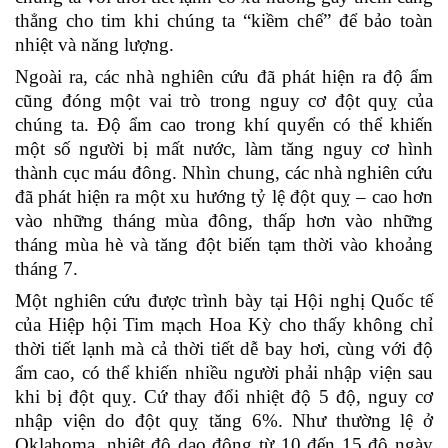
thẳng cho tim khi chúng ta “kiềm chế” để bảo toàn
nhiệt và năng lượng.
Ngoài ra, các nhà nghiên cứu đã phát hiện ra độ ẩm
cũng đóng một vai trò trong nguy cơ đột quỵ của
chúng ta. Độ ẩm cao trong khí quyển có thể khiến
một số người bị mất nước, làm tăng nguy cơ hình
thành cục máu đông. Nhìn chung, các nhà nghiên cứu
đã phát hiện ra một xu hướng tỷ lệ đột quỵ – cao hơn
vào những tháng mùa đông, thấp hơn vào những
tháng mùa hè và tăng đột biến tạm thời vào khoảng
tháng 7.
Một nghiên cứu được trình bày tại Hội nghị Quốc tế
của Hiệp hội Tim mạch Hoa Kỳ cho thấy không chỉ
thời tiết lạnh mà cả thời tiết dễ bay hơi, cùng với độ
ẩm cao, có thể khiến nhiều người phải nhập viện sau
khi bị đột quỵ. Cứ thay đổi nhiệt độ 5 độ, nguy cơ
nhập viện do đột quỵ tăng 6%. Như thường lệ ở
Oklahoma, nhiệt độ dao động từ 10 đến 15 độ ngày