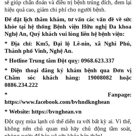
sẽ giúp chẩn đoán và điều trị bệnh trúng đích, đem lại
hiệu quả cao, giảm chi phí cho người bệnh.
Để đặt lịch thăm khám, tư vấn các vấn đề về sức
khỏe tại hệ thống Bệnh viện Hữu nghị Đa khoa
Nghệ An, Quý khách vui lòng liên hệ bệnh viện:
* Địa chỉ: Km5, Đại lộ Lê-nin, xã Nghi Phú,
Thành phố Vinh, Nghệ An.
* Hotline Trung tâm Đột quỵ: 0968.623.337
* Điện thoại đăng ký khám bệnh qua Đơn vị
Chăm sóc khách hàng: 19008082 hoặc
0886.234.222
* Fanpage:
https://www.facebook.com/bvhndknghean
* Website: https://bvnghean.vn
Đột quỵ mùa lạnh có thể diễn ra với bất kỳ ai. Vì thế,
không nên chủ quan mà hãy chủ động tầm soát,
phòng ngừa để bảo vệ sức khỏe bản thân!