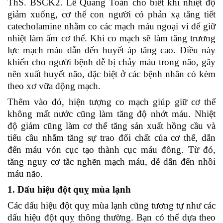
ThS. BSCK2. Lê Quang Toàn cho biết khi nhiệt độ
giảm xuống, cơ thể con người có phản xạ tăng tiết
catecholamine nhằm co các mạch máu ngoại vi để giữ
nhiệt làm ấm cơ thể. Khi co mạch sẽ làm tăng trương
lực mạch máu dẫn đến huyết áp tăng cao. Điều này
khiến cho người bệnh dễ bị chảy máu trong não, gây
nên xuất huyết não, đặc biệt ở các bệnh nhân có kèm
theo xơ vữa động mạch.
Thêm vào đó, hiện tượng co mạch giúp giữ cơ thể
không mất nước cũng làm tăng độ nhớt máu. Nhiệt
độ giảm cũng làm cơ thể tăng sản xuất hồng cầu và
tiểu cầu nhằm tăng sự trao đổi chất của cơ thể, dẫn
đến máu vón cục tạo thành cục máu đông. Từ đó,
tăng nguy cơ tắc nghẽn mạch máu, dễ dẫn đến nhồi
máu não.
1. Dấu hiệu đột quỵ mùa lạnh
Các dấu hiệu đột quỵ mùa lạnh cũng tương tự như các
dấu hiệu đột quỵ thông thường. Bạn có thể dựa theo