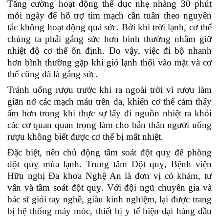
Tăng cường hoạt động thể dục nhẹ nhàng 30 phút
mỗi ngày để hỗ trợ tim mạch cần tuân theo nguyên
tắc không hoạt động quá sức. Bởi khi trời lạnh, cơ thể
chúng ta phải gắng sức hơn bình thường nhằm giữ
nhiệt độ cơ thể ổn định. Do vậy, việc đi bộ nhanh
hơn bình thường gặp khi gió lạnh thổi vào mặt và cơ
thể cũng đã là gắng sức.
Tránh uống rượu trước khi ra ngoài trời vì rượu làm
giãn nở các mạch máu trên da, khiến cơ thể cảm thấy
ấm hơn trong khi thực sự lấy đi nguồn nhiệt ra khỏi
các cơ quan quan trọng làm cho bản thân người uống
rượu không biết được cơ thể bị mất nhiệt.
Đặc biệt, nên chủ động tầm soát đột quỵ để phòng
đột quỵ mùa lạnh. Trung tâm Đột quỵ, Bệnh viện
Hữu nghị Đa khoa Nghệ An là đơn vị có khám, tư
vấn và tầm soát đột quỵ. Với đội ngũ chuyên gia và
bác sĩ giỏi tay nghề, giàu kinh nghiệm, lại được trang
bị hệ thống máy móc, thiết bị y tế hiện đại hàng đầu