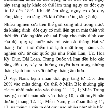
này sang ngày khác có thể làm tăng nguy cơ đột quỵ
từ 12 đến 18%. Khi độ ẩm tăng, nguy cơ đột quỵ
cũng tăng – cứ tăng 2% khi điểm sương tăng 5 độ.
Nhiều nghiên cứu trên thế giới cũng như trong nước
đã khẳng định, đột quỵ có mối liên quan mật thiết với
thời tiết. Các nghiên cứu tại Pháp cho thấy đỉnh cao
của đột quỵ tại nước này rơi vào các tháng Hai và
tháng Tư – thời điểm trời lạnh nhất trong năm. Các
nghiên cứu từ các quốc gia như Phần Lan, Úc, Hoa
Kỳ, Đức, Đài Loan, Trung Quốc và Iran đều báo cáo
rằng đột quỵ xảy ra thường xuyên hơn trong những
tháng lạnh hơn so với những tháng ấm hơn.
Ở Việt Nam, bệnh nhân đột quỵ tăng từ 15% đến
20% vào mùa đông. Cụ thể, ở Miền Bắc thường gặp
các ca nhồi máu não vào tháng 11, 12, 1; Miền Trung
hay gặp nhồi máu não vào tháng 10, xuất huyết não
thường tháng 12. Tại Miền Nam, giai đoạn tháng 11,
12, và tháng 1 xảy ra đột quỵ não nhiều như phía bắc,