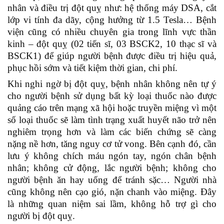
nhân và điều trị đột quỵ như: hệ thống máy DSA, cắt
lớp vi tính đa dãy, cộng hưởng từ 1.5 Tesla… Bệnh
viện cũng có nhiều chuyên gia trong lĩnh vực thần
kinh – đột quỵ (02 tiến sĩ, 03 BSCK2, 10 thạc sĩ và
BSCK1) để giúp người bệnh được điều trị hiệu quả,
phục hồi sớm và tiết kiệm thời gian, chi phí.
Khi nghi ngờ bị đột quỵ, bệnh nhân không nên tự ý
cho người bệnh sử dụng bất kỳ loại thuốc nào được
quảng cáo trên mạng xã hội hoặc truyền miệng vì một
số loại thuốc sẽ làm tình trạng xuất huyết não trở nên
nghiêm trọng hơn và làm các biến chứng sẽ càng
nặng nề hơn, tăng nguy cơ tử vong. Bên cạnh đó, cần
lưu ý không chích máu ngón tay, ngón chân bệnh
nhân; không cử động, lắc người bệnh; không cho
người bệnh ăn hay uống để tránh sặc… Người nhà
cũng không nên cạo gió, nặn chanh vào miệng. Đây
là những quan niệm sai lầm, không hỗ trợ gì cho
người bị đột quỵ.