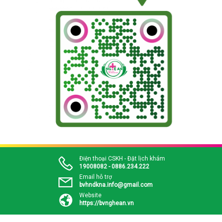
Điện thoại CSKH - Đặt lịch khám
19008082 - 0886.234.222
Email hỗ trợ
bvhndkna.info@gmail.com
Website
https://bvnghean.vn