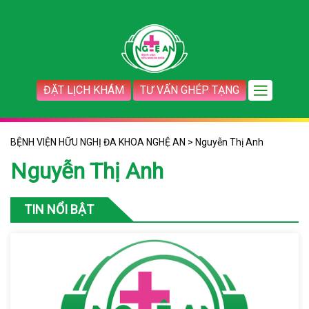
ĐẶT LỊCH KHÁM
TƯ VẤN GHÉP TẠNG
BỆNH VIỆN HỮU NGHỊ ĐA KHOA NGHỆ AN
>
Nguyễn Thị Anh
Nguyễn Thị Anh
TIN NỔI BẬT