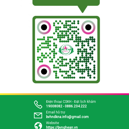
Điện thoại CSKH - Đặt lịch khám
19008082 - 0886.234.222
Email hỗ trợ
bvhndkna.info@gmail.com
Website
https://bvnghean.vn