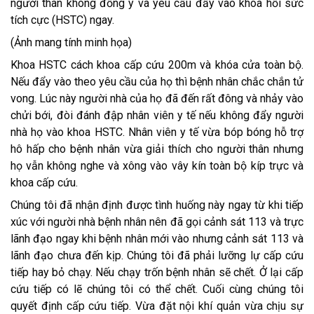
người thân không đồng ý và yêu cầu đẩy vào khoa hồi sức
tích cực (HSTC) ngay.
(Ảnh mang tính minh họa)
Khoa HSTC cách khoa cấp cứu 200m và khóa cửa toàn bộ.
Nếu đẩy vào theo yêu cầu của họ thì bệnh nhân chắc chắn tử
vong. Lúc này người nhà của họ đã đến rất đông và nhảy vào
chửi bới, đòi đánh đập nhân viên y tế nếu không đẩy người
nhà họ vào khoa HSTC. Nhân viên y tế vừa bóp bóng hỗ trợ
hô hấp cho bệnh nhân vừa giải thích cho người thân nhưng
họ vẫn không nghe và xông vào vây kín toàn bộ kíp trực và
khoa cấp cứu.
Chúng tôi đã nhận định được tình huống này ngay từ khi tiếp
xúc với người nhà bệnh nhân nên đã gọi cảnh sát 113 và trực
lãnh đạo ngay khi bệnh nhân mới vào nhưng cảnh sát 113 và
lãnh đạo chưa đến kịp. Chúng tôi đã phải lưỡng lự cấp cứu
tiếp hay bỏ chạy. Nếu chạy trốn bệnh nhân sẽ chết. Ở lại cấp
cứu tiếp có lẽ chúng tôi có thể chết. Cuối cùng chúng tôi
quyết định cấp cứu tiếp. Vừa đặt nội khí quản vừa chịu sự