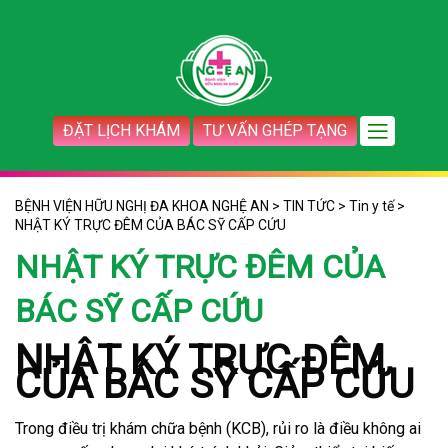
ĐẶT LỊCH KHÁM
TƯ VẤN GHÉP TẠNG
BỆNH VIỆN HỮU NGHỊ ĐA KHOA NGHỆ AN
>
TIN TỨC
>
Tin y tế
>
NHẬT KÝ TRỰC ĐÊM CỦA BÁC SỸ CẤP CỨU
NHẬT KÝ TRỰC ĐÊM CỦA
BÁC SỸ CẤP CỨU
NHẬT KÝ TRỰC ĐÊM
CỦA BÁC SỸ CẤP CỨU
Trong điều trị khám chữa bệnh (KCB), rủi ro là điều không ai