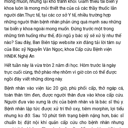
mong muốn, nhưng lại khó tránh khỏi. Giảm thiểu tai biến y
khoa luôn là mong mỏi thiết tha của cả các thầy thuốc lẫn
người dân.T
hực tế, tại các cơ sở Y tế, nhiều trường hợp
những người thân bệnh nhân
phản ứng quá mạnh
sau những
tai biến y khoa ngoài mong muốn. Đứng trước một trong
những tình huống như thế, đội ngũ y bác sỹ sẽ xử lý như thế
nào? Sau đây, Ban Biên tập website xin đăng tải lời tâm sự
của Bác sỹ Nguyễn Văn Ngọc, khoa Cấp cứu Bệnh viện
HNĐK Nghệ An
Hết tuần này là vừa tròn 2 năm đi học. Hôm trước là ngày
trực cuối cùng, thở phào nhẹ nhõm vì giờ còn có thể được
ngồi đây viết những dòng này.
Bệnh nhân vào viện lúc 20 giờ, phù phổi cấp, thở ngáp cá,
toàn thân tím đen, được người thân đưa vào khoa cấp cứu.
Người đưa vào xưng là chị của bệnh nhân và là bác sĩ thú y.
Bệnh nhân lập tức được xử trí thở oxy, tiêm morphin, lợi tiểu
nhưng ko đỡ. Sau 10 phút tình trạng bệnh nặng hơn, bác sĩ
chuẩn bị đặt nội khí quản cấp cứu cho bệnh nhân nhưng