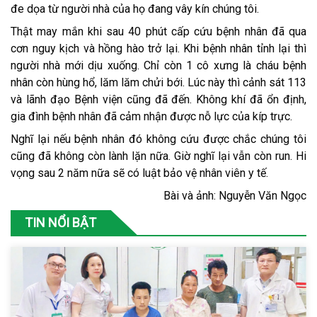
đe dọa từ người nhà của họ đang vây kín chúng tôi.
Thật may mắn khi sau 40 phút cấp cứu bệnh nhân đã qua
cơn nguy kịch và hồng hào trở lại. Khi bệnh nhân tỉnh lại thì
người nhà mới dịu xuống. Chỉ còn 1 cô xưng là cháu bệnh
nhân còn hùng hổ, lăm lăm chửi bới. Lúc này thì cảnh sát 113
và lãnh đạo Bệnh viện cũng đã đến. Không khí đã ổn định,
gia đình bệnh nhân đã cảm nhận được nỗ lực của kíp trực.
Nghĩ lại nếu bệnh nhân đó không cứu được chắc chúng tôi
cũng đã không còn lành lặn nữa. Giờ nghĩ lại vẫn còn run. Hi
vọng sau 2 năm nữa sẽ có luật bảo vệ nhân viên y tế.
Bài và ảnh: Nguyễn Văn Ngọc
TIN NỔI BẬT