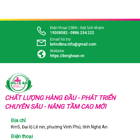
Điện thoại CSKH - Đặt lịch khám
19008082 - 0886.234.222
Email hỗ trợ
bvhndkna.info@gmail.com
Website
https://bvnghean.vn
CHẤT LƯỢNG HÀNG ĐẦU - PHÁT TRIỂN
CHUYÊN SÂU - NÂNG TẦM CAO MỚI
Địa chỉ
Km5, Đại lộ Lê nin, phường Vinh Phú, tỉnh Nghệ An
Điện thoại