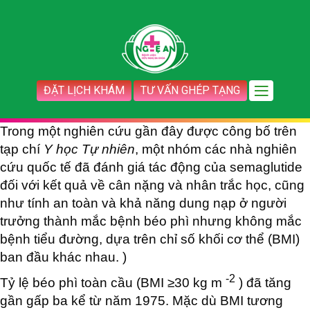
ĐẶT LỊCH KHÁM
TƯ VẤN GHÉP TẠNG
Trong một nghiên cứu gần đây được công bố trên
tạp chí
Y học Tự nhiên
, một nhóm các nhà nghiên
cứu quốc tế đã đánh giá tác động của semaglutide
đối với kết quả về cân nặng và nhân trắc học, cũng
như tính an toàn và khả năng dung nạp ở người
trưởng thành mắc bệnh béo phì nhưng không mắc
bệnh tiểu đường, dựa trên chỉ số khối cơ thể (BMI)
ban đầu khác nhau. )
-2
Tỷ lệ béo phì toàn cầu (BMI ≥30 kg m
) đã tăng
gần gấp ba kể từ năm 1975. Mặc dù BMI tương