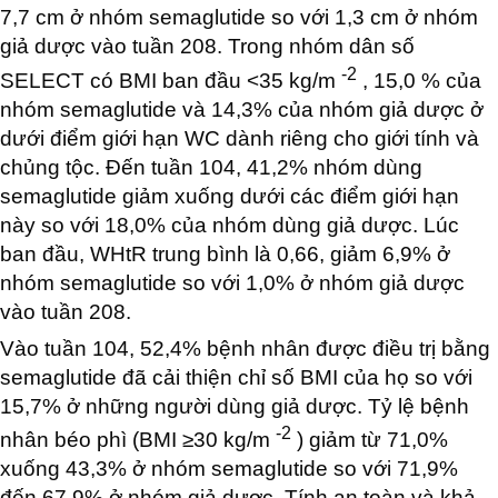
7,7 cm ở nhóm semaglutide so với 1,3 cm ở nhóm
giả dược vào tuần 208. Trong nhóm dân số
-2
SELECT có BMI ban đầu <35 kg/m
, 15,0 % của
nhóm semaglutide và 14,3% của nhóm giả dược ở
dưới điểm giới hạn WC dành riêng cho giới tính và
chủng tộc. Đến tuần 104, 41,2% nhóm dùng
semaglutide giảm xuống dưới các điểm giới hạn
này so với 18,0% của nhóm dùng giả dược. Lúc
ban đầu, WHtR trung bình là 0,66, giảm 6,9% ở
nhóm semaglutide so với 1,0% ở nhóm giả dược
vào tuần 208.
Vào tuần 104, 52,4% bệnh nhân được điều trị bằng
semaglutide đã cải thiện chỉ số BMI của họ so với
15,7% ở những người dùng giả dược. Tỷ lệ bệnh
-2
nhân béo phì (BMI ≥30 kg/m
) giảm từ 71,0%
xuống 43,3% ở nhóm semaglutide so với 71,9%
đến 67,9% ở nhóm giả dược. Tính an toàn và khả