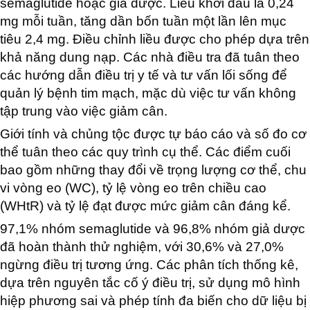
semaglutide hoặc giả dược. Liều khởi đầu là 0,24
mg mỗi tuần, tăng dần bốn tuần một lần lên mục
tiêu 2,4 mg. Điều chỉnh liều được cho phép dựa trên
khả năng dung nạp. Các nhà điều tra đã tuân theo
các hướng dẫn điều trị y tế và tư vấn lối sống để
quản lý bệnh tim mạch, mặc dù việc tư vấn không
tập trung vào việc giảm cân.
Giới tính và chủng tộc được tự báo cáo và số đo cơ
thể tuân theo các quy trình cụ thể. Các điểm cuối
bao gồm những thay đổi về trọng lượng cơ thể, chu
vi vòng eo (WC), tỷ lệ vòng eo trên chiều cao
(WHtR) và tỷ lệ đạt được mức giảm cân đáng kể.
97,1% nhóm semaglutide và 96,8% nhóm giả dược
đã hoàn thành thử nghiệm, với 30,6% và 27,0%
ngừng điều trị tương ứng. Các phân tích thống kê,
dựa trên nguyên tắc cố ý điều trị, sử dụng mô hình
hiệp phương sai và phép tính đa biến cho dữ liệu bị