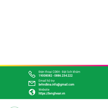
Điện thoại CSKH - Đặt lịch khám
19008082 - 0886.234.222
Email hỗ trợ
bvhndkna.info@gmail.com
Website
https://bvnghean.vn