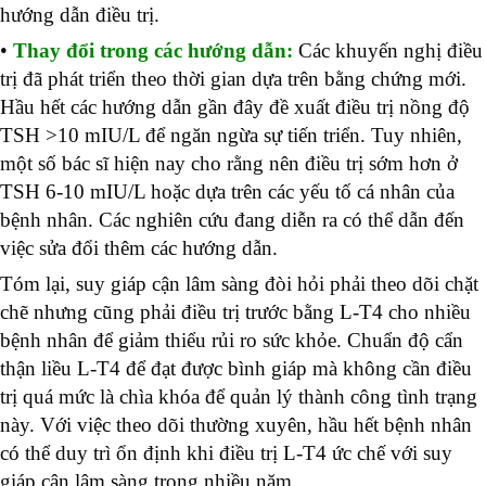
hướng dẫn điều trị.
•
Thay đổi trong các hướng dẫn:
Các khuyến nghị điều
trị
đã phát triển theo thời gian dựa trên bằng chứng mới.
Hầu hết các hướng dẫn gần đây đề xuất điều trị nồng độ
TSH >10 mIU/L để ngăn ngừa sự tiến triển. Tuy nhiên,
một số bác sĩ hiện nay cho rằng nên điều trị sớm hơn ở
TSH 6-10 mIU/L hoặc dựa trên các yếu tố cá nhân của
bệnh nhân. Các nghiên cứu đang diễn ra có thể dẫn đến
việc sửa đổi thêm các hướng dẫn.
Tóm lại, suy giáp cận lâm sàng đòi hỏi phải
theo dõi chặt
chẽ
nhưng cũng phải
điều trị trước
bằng L-T4 cho nhiều
bệnh nhân để giảm thiểu rủi ro sức khỏe. Chuẩn độ cẩn
thận liều L-T4 để đạt được bình giáp mà không cần điều
trị quá mức là chìa khóa để quản lý thành công tình trạng
này. Với việc theo dõi thường xuyên, hầu hết bệnh nhân
có thể duy trì ổn định khi điều trị L-T4 ức chế với suy
giáp cận lâm sàng trong nhiều năm.