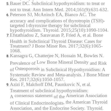
Bauer DC. Subclinical hypothyroidism: to treat or
not to treat. Ann Intern Med. 2014;161(9):631-632.
Peterson SJ, McAninch EA, Bianco AC. The
accuracy and complications of thyrotropin (TSH)-
targeted l-thyroxine therapy for subclinical
hypothyroidism. Thyroid. 2015;25(10):1090-1104.
Efstathiadou Z, Saravanan P, Fried A, et al. Bone
Health in Subclinical Thyroid Disease: Cases for
Treatment? J Bone Miner Res. 2017;32(6):1065-
1068.
Kansagra G, Chatterjee N, Hossain M, Bowles N.
Low Bone Mineral Density
Prevalence of
and Risk
Osteoporosis
of
in Subclinical Hypothyroidism: A
Systematic Review and Meta-analysis. J Bone Miner
Res. 2017;32(6):1050-1057.
Azizi F, Malchoff DM, Paunkovic N, et al.
Treatment of subclinical hypothyroidism:
consensus statement
American Association
A
of the
, the American Thyroid
of Clinical Endocrinologists
Association, and the Endocrine Society. Thyroid.