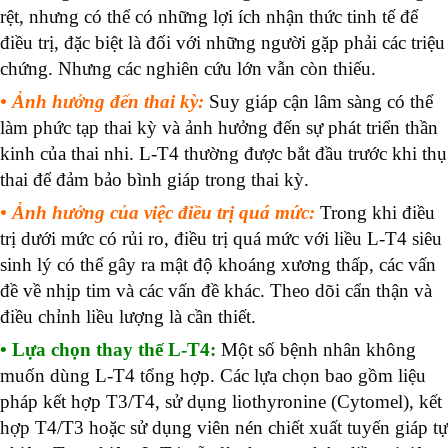
rệt, nhưng có thể có những
lợi ích nhận thức
tinh tế để
điều trị, đặc biệt là đối với những người gặp phải các triệu
chứng. Nhưng các nghiên cứu lớn vẫn còn thiếu.
• Ảnh hưởng đến thai kỳ:
Suy giáp cận lâm sàng có thể
làm phức tạp thai kỳ và ảnh hưởng đến sự phát triển thần
kinh của thai nhi. L-T4 thường được bắt đầu trước khi thụ
thai để đảm bảo bình giáp trong thai kỳ.
• Ảnh hưởng của việc điều trị quá mức:
Trong khi điều
trị dưới mức có rủi ro, điều trị quá mức với liều L-T4 siêu
sinh lý có thể gây ra
mật độ khoáng xương thấp
, các vấn
đề về
nhịp tim và các vấn đề
khác. Theo dõi cẩn thận và
điều chỉnh liều lượng là cần thiết.
• Lựa chọn thay thế L-T4:
Một số bệnh nhân không
muốn dùng L-T4 tổng hợp. Các lựa chọn bao gồm liệu
pháp kết hợp T3/T4, sử dụng liothyronine (
Cytomel
),
kết
hợp
T4/T3 hoặc sử dụng viên nén chiết xuất
tuyến giáp tự