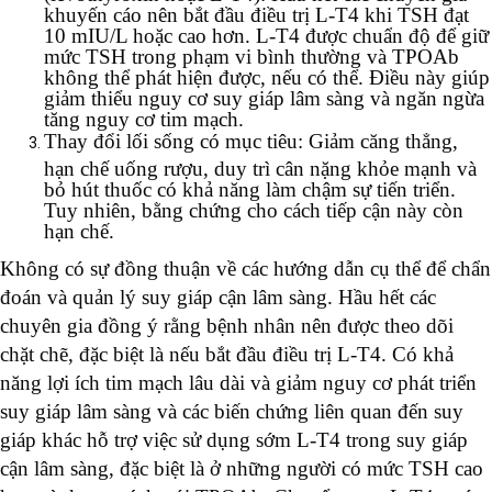
khuyến cáo nên bắt đầu điều trị L-T4 khi TSH đạt
10 mIU/L hoặc cao hơn. L-T4 được chuẩn độ để giữ
mức TSH trong phạm vi bình thường và TPOAb
không thể phát hiện được, nếu có thể. Điều này giúp
giảm thiểu nguy cơ suy giáp lâm sàng và ngăn ngừa
tăng nguy cơ tim mạch.
Thay đổi lối sống có mục tiêu: Giảm căng thẳng,
hạn chế uống rượu, duy trì cân nặng khỏe mạnh và
bỏ hút thuốc có khả năng làm chậm sự tiến triển.
Tuy nhiên, bằng chứng cho cách tiếp cận này còn
hạn chế.
Không có sự đồng thuận về các hướng dẫn cụ thể để chẩn
đoán và quản lý suy giáp cận lâm sàng. Hầu hết các
chuyên gia đồng ý rằng bệnh nhân nên được theo dõi
chặt chẽ, đặc biệt là nếu bắt đầu điều trị L-T4. Có khả
năng lợi ích tim mạch lâu dài và giảm nguy cơ phát triển
suy giáp lâm sàng và các biến chứng liên quan đến suy
giáp khác hỗ trợ việc sử dụng sớm L-T4 trong suy giáp
cận lâm sàng, đặc biệt là ở những người có mức TSH cao