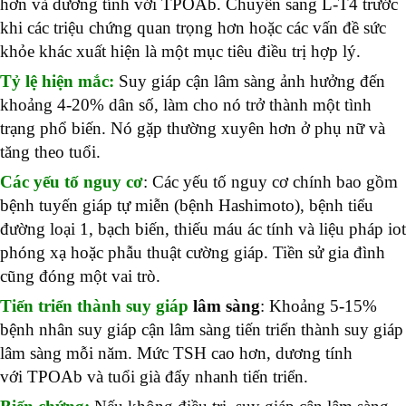
hơn và dương tính với TPOAb. Chuyển sang L-T4 trước
khi các triệu chứng quan trọng hơn hoặc các vấn đề sức
khỏe khác xuất hiện là một mục tiêu điều trị hợp lý.
Tỷ lệ hiện mắc:
Suy giáp cận lâm sàng ảnh hưởng đến
khoảng 4-20% dân số, làm cho nó trở thành một tình
trạng phổ biến. Nó gặp thường xuyên hơn ở phụ nữ và
tăng theo tuổi.
Các yếu tố nguy cơ
:
Các yếu tố nguy cơ
chính bao gồm
bệnh
tuyến giáp tự miễn
(bệnh Hashimoto), bệnh tiểu
đường loại 1, bạch biến,
thiếu máu ác tính
và
liệu pháp iot
phóng xạ
hoặc phẫu thuật cường giáp. Tiền sử gia đình
cũng đóng một vai trò.
Tiến triển thành suy giáp
lâm sàng
: Khoảng 5-15%
bệnh nhân suy giáp cận lâm sàng tiến triển thành
suy giáp
lâm sàng
mỗi năm. Mức TSH cao hơn, dương tính
với
TPOAb
và tuổi già đẩy nhanh tiến triển.