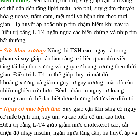
Biến chứng:
Nếu không điều trị, suy giáp cận lâm sàng
có thể dẫn đến tăng lipid máu, béo phì, suy giảm chuyển
hóa glucose, trầm cảm, mệt mỏi và bệnh tim theo thời
gian. Hạ huyết áp hoặc nhịp tim chậm hiếm khi xảy ra.
Điều trị bằng L-T4 ngăn ngừa các biến chứng và nhịp
tim
bất thường
.
• Sức khỏe xương:
Nồng độ TSH cao, ngay cả trong
phạm vi
suy giáp cận lâm sàng
, có liên quan đến việc
tăng
tái hấp thu
xương và
nguy cơ loãng xương
theo thời
gian. Điều trị L-T4 có thể giúp duy trì
mật độ
khoáng
xương và giảm nguy cơ gãy xương, mặc dù cần
nhiều nghiên cứu hơn. Bệnh nhân có nguy cơ loãng
xương cao có thể đặc biệt được hưởng lợi từ việc điều trị.
• Nguy cơ mắc bệnh tim:
Suy giáp cận lâm sàng có nguy
cơ mắc bệnh tim, suy tim và các biến cố tim cao hơn.
Điều trị bằng L-T4 giúp giảm mức cholesterol cao, cải
thiện độ nhạy insulin, ngăn ngừa tăng cân, hạ huyết áp và