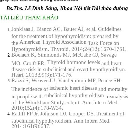
Bs.Ths. Lê Đình Sáng, Khoa Nội tiết Đái tháo đường
TÀI LIỆU THAM KHẢO
Jonklaas J, Bianco AC, Bauer AJ, et al. Guidelines
for the treatment of hypothyroidism: prepared by
American Thyroid Association
the
Task Force on
Hypothyroidism. Thyroid. 2014;24(12):1670-1751.
Boelaert K, Simmonds MJ, McCabe CJ, Savage
Thyroid hormone levels
MO, Cro ft PR.
and heart
disease risk in subclinical and overt hypothyroidism.
Heart. 2013;99(3):171-176.
Razvi S, Weaver JU, Vanderpump MP, Pearce SH.
ischemic heart disease
The incidence of
and mortality
subclinical hypothyroidism
in people with
: reanalysis
of the Whickham Study cohort. Ann Intern Med.
2010;152(4):178-W34.
Ratliff FP Jr, Johnson DJ, Cooper DS. Treatment of
subclinical hypothyroidism. Ann Intern Med.
2014;161(9):637.