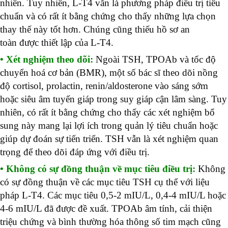
nhiên
. Tuy nhiên, L-T4 vẫn là phương pháp điều trị tiêu
chuẩn và có rất ít bằng chứng cho thấy những lựa chọn
thay thế này tốt hơn. Chúng cũng thiếu
hồ sơ an
toàn
được thiết lập của L-T4.
• Xét nghiệm theo dõi:
Ngoài
TSH,
TPOAb
và
tốc độ
chuyển hoá cơ bản
(BMR), một số bác sĩ theo dõi nồng
độ cortisol, prolactin, renin/aldosterone vào sáng sớm
hoặc siêu âm tuyến giáp trong suy giáp cận lâm sàng. Tuy
nhiên, có rất ít bằng chứng cho thấy các xét nghiệm bổ
sung này mang lại lợi ích trong
quản lý tiêu chuẩn
hoặc
giúp dự đoán sự tiến triển. TSH vẫn là xét nghiệm quan
trọng để theo dõi đáp ứng với điều trị.
• Không có sự đồng thuận về
mục tiêu điều trị
:
Không
có sự đồng thuận về các mục tiêu TSH cụ thể với liệu
pháp L-T4. Các mục tiêu 0,5-2 mIU/L, 0,4-4 mIU/L hoặc
4-6 mIU/L đã được đề xuất. TPOAb âm tính, cải thiện
triệu chứng và bình thường hóa thông số tim mạch cũng