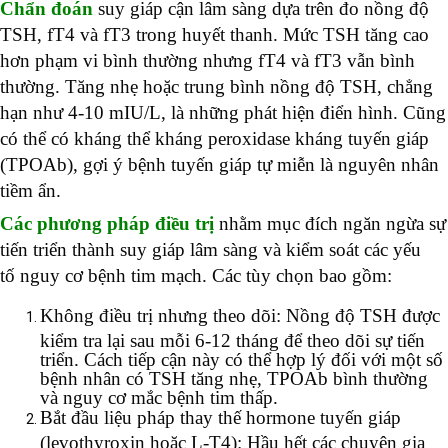
Chẩn đoán
suy giáp cận lâm sàng dựa trên đo nồng độ
TSH, fT4 và fT3 trong huyết thanh. Mức TSH tăng cao
hơn phạm vi bình thường nhưng fT4 và fT3 vẫn bình
thường. Tăng nhẹ hoặc trung bình nồng độ TSH, chẳng
hạn như 4-10 mIU/L, là những phát hiện điển hình. Cũng
có thể có kháng thể kháng peroxidase kháng tuyến giáp
(TPOAb), gợi ý bệnh tuyến giáp tự miễn là nguyên nhân
tiềm ẩn.
Các phương pháp điều trị
nhằm mục đích ngăn ngừa sự
tiến triển thành suy giáp lâm sàng và kiểm soát các yếu
tố nguy cơ bệnh tim mạch. Các tùy chọn bao gồm:
Không điều trị nhưng theo dõi: Nồng độ TSH được
kiểm tra lại sau mỗi 6-12 tháng để theo dõi sự tiến
triển. Cách tiếp cận này có thể hợp lý đối với một số
bệnh nhân có TSH tăng nhẹ, TPOAb bình thường
và nguy cơ mắc bệnh tim thấp.
Bắt đầu liệu pháp thay thế hormone tuyến giáp
(levothyroxin hoặc L-T4): Hầu hết các chuyên gia