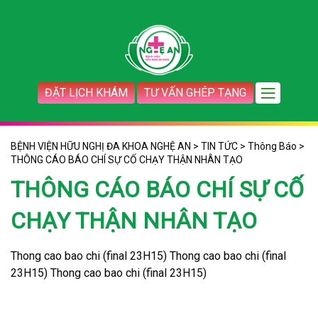
ĐẶT LỊCH KHÁM
TƯ VẤN GHÉP TẠNG
BỆNH VIỆN HỮU NGHỊ ĐA KHOA NGHỆ AN
>
TIN TỨC
>
Thông Báo
>
THÔNG CÁO BÁO CHÍ SỰ CỐ CHẠY THẬN NHÂN TẠO
THÔNG CÁO BÁO CHÍ SỰ CỐ
CHẠY THẬN NHÂN TẠO
Thong cao bao chi (final 23H15)
Thong cao bao chi (final
23H15)
Thong cao bao chi (final 23H15)