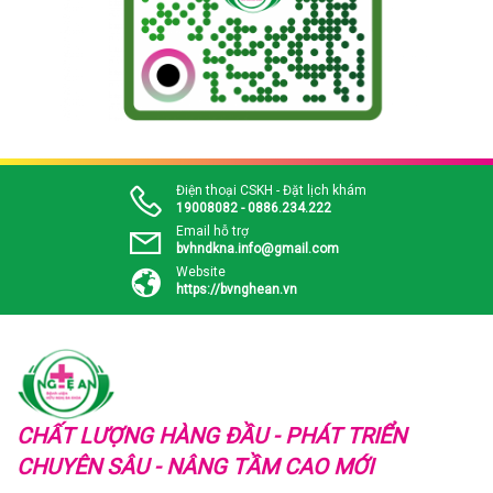
Điện thoại CSKH - Đặt lịch khám
19008082 - 0886.234.222
Email hỗ trợ
bvhndkna.info@gmail.com
Website
https://bvnghean.vn
CHẤT LƯỢNG HÀNG ĐẦU - PHÁT TRIỂN
CHUYÊN SÂU - NÂNG TẦM CAO MỚI