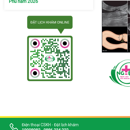
Phú năm 2026
Điện thoại CSKH - Đặt lịch khám