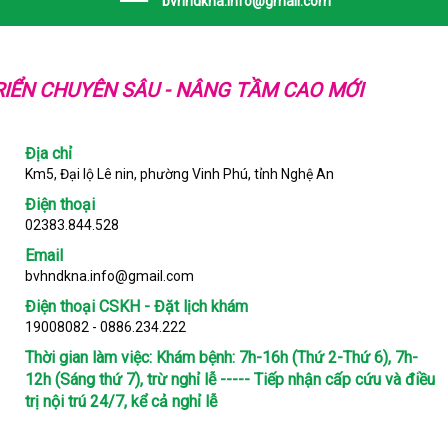
bvhndkna.info@gmail.com
IỂN CHUYÊN SÂU - NÂNG TẦM CAO MỚI
Địa chỉ
Km5, Đại lộ Lê nin, phường Vinh Phú, tỉnh Nghệ An
Điện thoại
02383.844.528
Email
bvhndkna.info@gmail.com
Điện thoại CSKH - Đặt lịch khám
19008082 - 0886.234.222
Thời gian làm việc:
Khám bệnh: 7h-16h (Thứ 2-Thứ 6), 7h-
12h (Sáng thứ 7), trừ nghỉ lễ ----- Tiếp nhận cấp cứu và điều
trị nội trú 24/7, kể cả nghỉ lễ