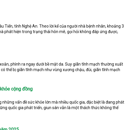
hâu Tiến, tỉnh Nghệ An. Theo lời kể của người nhà bệnh nhân, khoảng 3
à phát hiện trong trạng thái hôn mê, gọi hỏi không đáp ứng được,
 xoắn, phình ra ngay dưới bề mặt da. Suy giãn tĩnh mạch thường xuất
c có thể bị giãn tĩnh mạch như vùng xương chậu, đùi, giãn tĩnh mạch
c khỏe cộng đồng
ng những vấn đề sức khỏe lớn mà nhiều quốc gia, đặc biệt là đang phát
hững quốc gia phát triển, giun sán vẫn là một thách thức không thể
 năm 2025