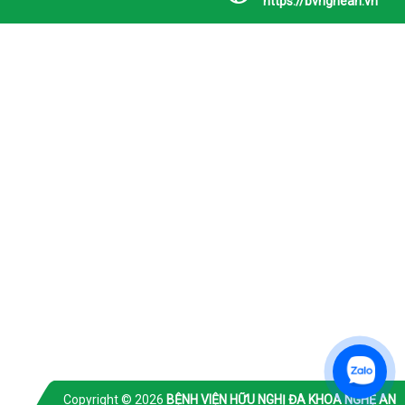
https://bvnghean.vn
Copyright © 2026
BỆNH VIỆN HỮU NGHỊ ĐA KHOA NGHỆ AN