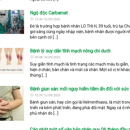
Ngộ độc Carbamat
15:34 15/09/2025
Đó là trường hợp bệnh nhân LO THỊ H, 39 tuổi, trú tại C
giờ sáng cùng ngày nhập viện, bệnh nhân được người nh
bên cạnh có […]
Bệnh lý suy dãn tĩnh mạch nông chi dưới
09:48 14/09/2025
Suy giãn tĩnh mạch là tình trạng các mạch máu bị giãn,
hiện ở chân, bàn chân và mắt cá chân. Một số vị trí khá
thừng […]
Bệnh giun sán: mối nguy hiểm tiềm ẩn đối với sứ
10:39 12/09/2025
Bệnh giun sán, hay còn gọi là Helminthiasis, là một tro
triển và kém phát triển, đang phải đối mặt. Ngay cả ở n
phủ nhận do […]
Cập nhật một số văn bản pháp quy 06 tháng đầu