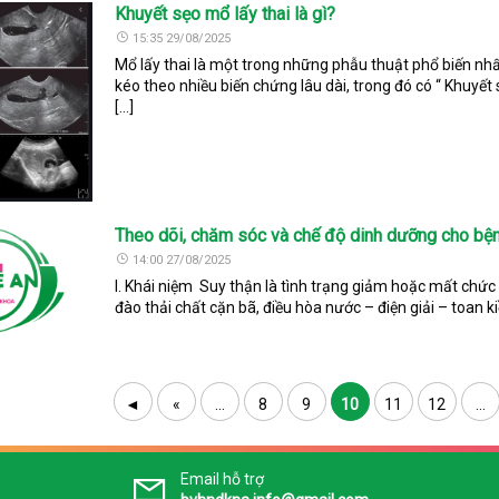
Khuyết sẹo mổ lấy thai là gì?
15:35 29/08/2025
Mổ lấy thai là một trong những phẫu thuật phổ biến nhất
kéo theo nhiều biến chứng lâu dài, trong đó có “ Khuyết 
[…]
Theo dõi, chăm sóc và chế độ dinh dưỡng cho bệ
14:00 27/08/2025
I. Khái niệm Suy thận là tình trạng giảm hoặc mất chức
đào thải chất cặn bã, điều hòa nước – điện giải – toan 
◄
«
...
8
9
10
11
12
...
Email hỗ trợ