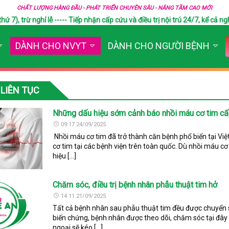
CHẤT LƯỢNG HÀNG ĐẦU - PHÁT TRIỂN CHUYÊN SÂU - NÂNG TẦM CAO MỚI
), trừ nghỉ lễ ----- Tiếp nhận cấp cứu và điều trị nội trú 24/7, kể cả ngh
DÀNH CHO NVYT
DÀNH CHO NGƯỜI BỆNH
LIÊN TỤC
Những dấu hiệu sớm cảnh báo nhồi máu cơ tim c
09:17 24/09/2025
Nhồi máu cơ tim đã trở thành căn bệnh phổ biến tại Vi
cơ tim tại các bệnh viện trên toàn quốc. Dù nhồi máu c
hiệu […]
Chăm sóc, điều trị bệnh nhân phẫu thuật tim hở
14:11 21/09/2025
Tất cả bệnh nhân sau phẫu thuật tim đều được chuyển 
biến chứng, bệnh nhân được theo dõi, chăm sóc tại đây 
ngoại sẽ kéo […]