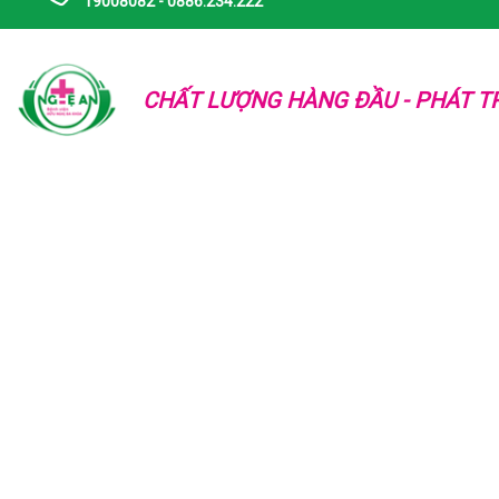
19008082 - 0886.234.222
CHẤT LƯỢNG HÀNG ĐẦU - PHÁT TR