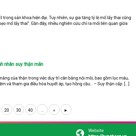
 trong sản khoa hiện đại. Tuy nhiên, sự gia tăng tỷ lệ mổ lấy thai cũng
sẹo mổ lấy thai”. Gần đây, nhiều nghiên cứu chỉ ra mối liên quan giữa
nh nhân suy thận mãn
 năng của thận trong việc duy trì cân bằng nội môi, bao gồm lọc máu,
kiềm và tham gia điều hòa huyết áp, tạo hồng cầu… – Suy thận cấp: […]
20
30
40
...
»
►
Website