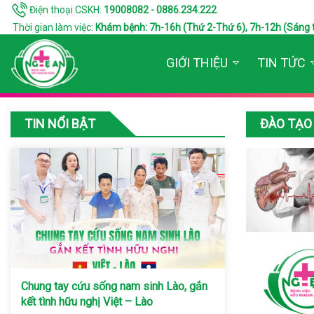
Điện thoại CSKH:
19008082 - 0886.234.222
Thời gian làm việc:
Khám bệnh: 7h-16h (Thứ 2-Thứ 6), 7h-12h (Sáng thứ 7
GIỚI THIỆU
TIN TỨC
TIN NỔI BẬT
ĐÀO TẠO 
Chung tay cứu sống nam sinh Lào, gắn
kết tình hữu nghị Việt – Lào