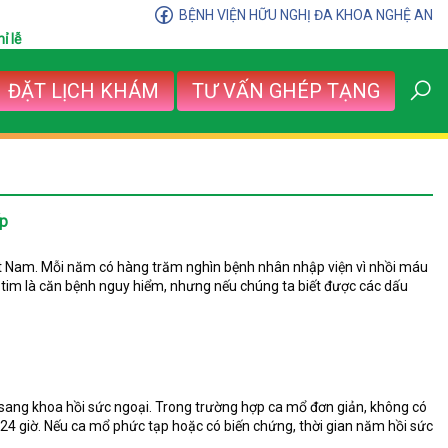
BỆNH VIỆN HỮU NGHỊ ĐA KHOA NGHỆ AN
ỉ lễ
ĐẶT LỊCH KHÁM
TƯ VẤN GHÉP TẠNG
ấp
ệt Nam. Mỗi năm có hàng trăm nghìn bệnh nhân nhập viện vì nhồi máu
ơ tim là căn bệnh nguy hiểm, nhưng nếu chúng ta biết được các dấu
sang khoa hồi sức ngoại. Trong trường hợp ca mổ đơn giản, không có
24 giờ. Nếu ca mổ phức tạp hoặc có biến chứng, thời gian năm hồi sức