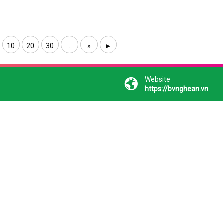
10
20
30
...
»
►
Website
https://bvnghean.vn