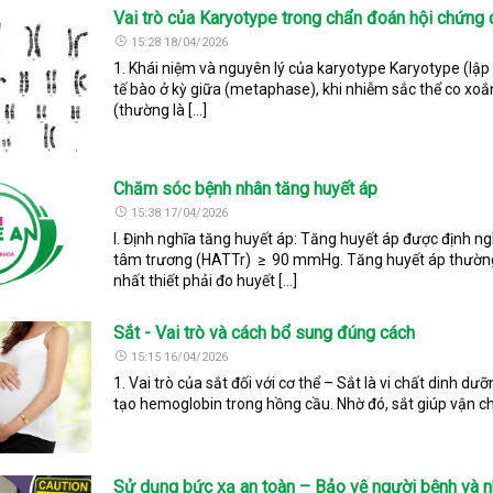
Vai trò của Karyotype trong chẩn đoán hội chứng d
15:28 18/04/2026
1. Khái niệm và nguyên lý của karyotype Karyotype (lập 
tế bào ở kỳ giữa (metaphase), khi nhiễm sắc thể co xoắn
(thường là […]
Chăm sóc bệnh nhân tăng huyết áp
15:38 17/04/2026
I. Định nghĩa tăng huyết áp: Tăng huyết áp được định 
tâm trương (HATTr) ≥ 90 mmHg. Tăng huyết áp thường k
nhất thiết phải đo huyết […]
Sắt - Vai trò và cách bổ sung đúng cách
15:15 16/04/2026
1. Vai trò của sắt đối với cơ thể – Sắt là vi chất dinh d
tạo hemoglobin trong hồng cầu. Nhờ đó, sắt giúp vận ch
Sử dụng bức xạ an toàn – Bảo vệ người bệnh và nh