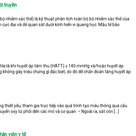
i truyền
bộ nhiễm sắc thể) là kỹ thuật phân tích toàn bộ bộ nhiễm sắc thể của
 cực đại và dễ quan sát dưới kính hiển vi quang học. Mẫu tế bào
nghĩa là khi huyết áp tâm thu (HATT) ≥ 140 mmHg và/hoặc huyết áp
hông gây triệu chứng gì đặc biệt, do đó để chẩn đoán tăng huyết áp
ưỡng thiết yếu, tham gia trực tiếp vào quá trình tạo máu thông qua cấu
uyển oxy từ phổi đến các mô và cơ quan. – Ngoài ra, sắt còn […]
ân viên y tế