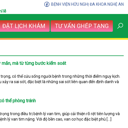
BỆNH VIỆN HỮU NGHỊ ĐA KHOA NGHỆ AN
ỉ lễ
ĐẶT LỊCH KHÁM
TƯ VẤN GHÉP TẠNG
ay mắn, mà từ từng bước kiểm soát
rọng, có thể cứu sống người bệnh trong những thời điểm nguy kịch.
xảy ra sai sót, đặc biệt là những sai sót liên quan đến định danh và
có thể phòng tránh
ọng trong điều trị bệnh lý van tim, giúp cải thiện rõ rệt tiên lượng và
nh lý van tim nặng. Với độ bền cao, van cơ học đặc biệt phù […]