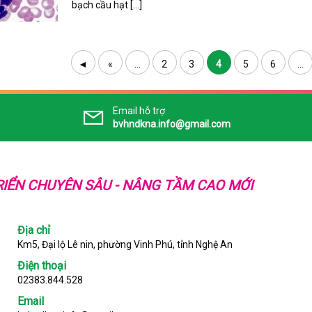
bạch cầu hạt […]
◄
«
...
2
3
4
5
6
...
Email hỗ trợ
bvhndkna.info@gmail.com
IỂN CHUYÊN SÂU - NÂNG TẦM CAO MỚI
Địa chỉ
Km5, Đại lộ Lê nin, phường Vinh Phú, tỉnh Nghệ An
Điện thoại
02383.844.528
Email