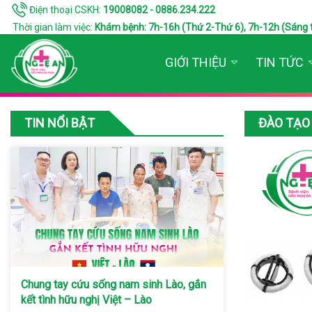
Điện thoại CSKH:
19008082 - 0886.234.222
Thời gian làm việc:
Khám bệnh: 7h-16h (Thứ 2-Thứ 6), 7h-12h (Sáng thứ 7
GIỚI THIỆU
TIN TỨC
TIN NỔI BẬT
ĐÀO TẠO 
Chung tay cứu sống nam sinh Lào, gắn
kết tình hữu nghị Việt – Lào