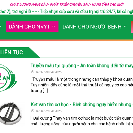
CHẤT LƯỢNG HÀNG ĐẦU - PHÁT TRIỂN CHUYÊN SÂU - NÂNG TẦM CAO MỚI
), trừ nghỉ lễ ----- Tiếp nhận cấp cứu và điều trị nội trú 24/7, kể cả ngh
DÀNH CHO NVYT
DÀNH CHO NGƯỜI BỆNH
LIÊN TỤC
Truyền máu tại giường - An toàn không đến từ m
16:32 23/04/2026
Truyền máu là một trong những can thiệp y khoa quan t
Tuy nhiên, đây cũng là một thủ thuật có nguy cơ cao nếu 
tương […]
Kẹt van tim cơ học - Biến chứng nguy hiểm nhưng 
16:34 22/04/2026
I. Đại cương Thay van tim cơ học là một bước tiến quan tr
chất lượng sống của người bệnh cho các bệnh nhân bị bệ