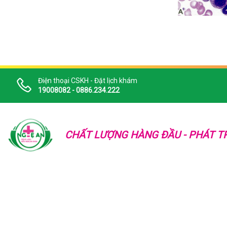
Điện thoại CSKH - Đặt lịch khám
19008082 - 0886.234.222
CHẤT LƯỢNG HÀNG ĐẦU - PHÁT TR