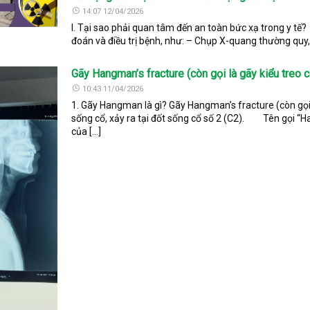
14:07 12/04/2026
I. Tại sao phải quan tâm đến an toàn bức xạ trong y t
đoán và điều trị bệnh, như: – Chụp X-quang thường quy
Gãy Hangman’s fracture (còn gọi là gãy kiểu treo c
10:43 11/04/2026
1. Gãy Hangman là gì? Gãy Hangman’s fracture (còn gọi
sống cổ, xảy ra tại đốt sống cổ số 2 (C2). Tên gọi “
của […]