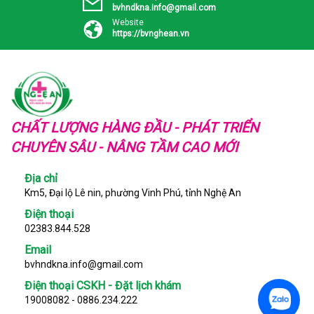
bvhndkna.info@gmail.com
Website
https://bvnghean.vn
CHẤT LƯỢNG HÀNG ĐẦU - PHÁT TRIỂN
CHUYÊN SÂU - NÂNG TẦM CAO MỚI
Địa chỉ
Km5, Đại lộ Lê nin, phường Vinh Phú, tỉnh Nghệ An
Điện thoại
02383.844.528
Email
bvhndkna.info@gmail.com
Điện thoại CSKH - Đặt lịch khám
19008082 - 0886.234.222