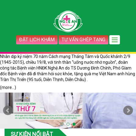
ĐẶT LỊCH KHÁM
TƯ VẤN GHÉP TẠNG
Nhân dịp kỷ niệm 70 năm Cách mạng Tháng Tám và Quốc khánh 2/9
(1945-2015), chiều 19/8, với tinh thần “uống nước nhớ nguồn”, đoàn
công tác Bệnh viện HNĐK Nghệ An do TS Dương Đình Chỉnh, Phó Gíam
đốc Bệnh viện đã đi thăm hỏi sức khỏe, tặng quà mẹ Việt Nam anh hùng
Trần Thị Triển (95 tuổi, Diễn Thịnh, Diễn Châu) .
(more…)
SỰ KIỆN NỔI BẬT